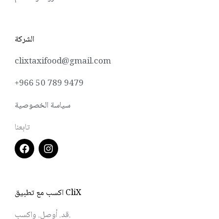
الشركة
clixtaxifood@gmail.com
+966 50 789 9479
سياسة الخصوصية
تابعنا
F
I
a
n
c
s
e
t
b
a
o
g
اكسب مع تطبيق CliX
o
r
k
a
قد. أوصل. واكسب.